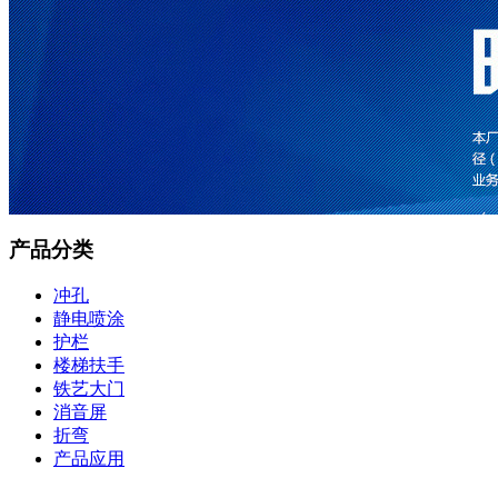
产品分类
冲孔
静电喷涂
护栏
楼梯扶手
铁艺大门
消音屏
折弯
产品应用