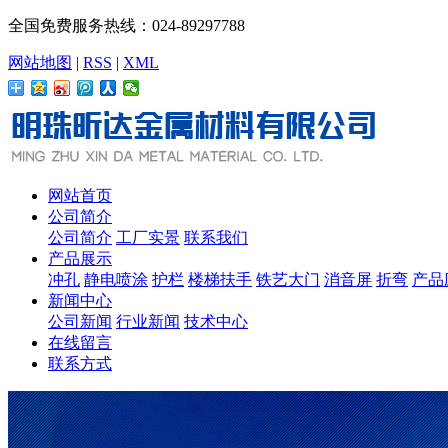
全国免费服务热线：024-
89297788
网站地图
|
RSS
|
XML
网站首页
公司简介
公司简介
工厂实景
联系我们
产品展示
冲孔
静电喷涂
护栏
楼梯扶手
铁艺大门
消音屏
折弯
产品
新闻中心
公司新闻
行业新闻
技术中心
在线留言
联系方式