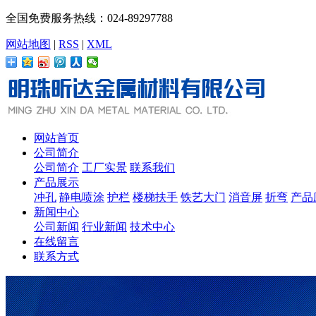
全国免费服务热线：024-
89297788
网站地图
|
RSS
|
XML
网站首页
公司简介
公司简介
工厂实景
联系我们
产品展示
冲孔
静电喷涂
护栏
楼梯扶手
铁艺大门
消音屏
折弯
产品
新闻中心
公司新闻
行业新闻
技术中心
在线留言
联系方式