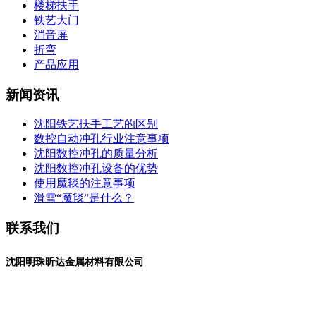
楼梯扶手
铁艺大门
消音屏
折弯
产品应用
新闻资讯
沈阳铁艺扶手工艺的区别
数控自动冲孔行业注意事项
沈阳数控冲孔的质量分析
沈阳数控冲孔设备的优势
使用魔毯的注意事项
滑雪“魔毯”是什么？
联系我们
沈阳明珠昕达金属材料有限公司